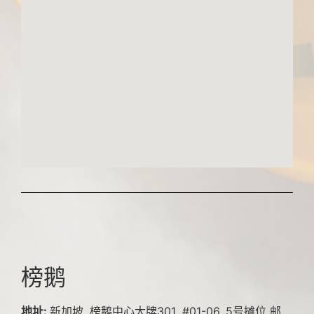
榜鹅
地址:
新加坡, 榜鹅中心大牌301 ,#01-06, 5号摊位 邮